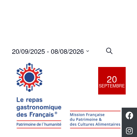
20/09/2025
 - 
08/08/2026
Search
Event
Events
List
Select
Views
Search
date.
Navig
20
and
SEPTEMBRE
Views
Navigati