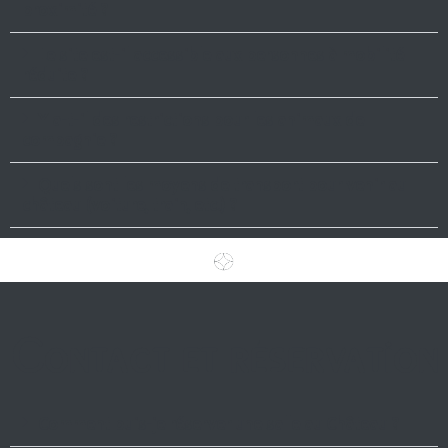
proximité ?
Le site est-il accessible aux personnes à mobilité
réduite ?
Y a-t-il des restrictions pour les animaux de
compagnie ?
Quels sont les moyens de transport pour venir au
château (voiture, train, etc.) ?
Contact et réservation
Comment puis-je réserver une salle au Château ?